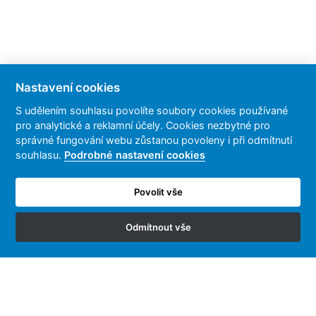
Nastavení cookies
S udělením souhlasu povolíte soubory cookies používané
pro analytické a reklamní účely. Cookies nezbytné pro
správné fungování webu zůstanou povoleny i při odmítnutí
souhlasu.
Podrobné nastavení cookies
Kontaktujte nás
info@doogee.cz
Povolit vše
Odmítnout vše
Dokumenty
Obchodní podmínky
Reklamace a vrácení zboží
Zpracování osobních údajů