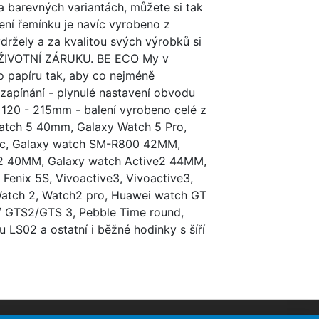
ka barevných variantách, můžete si tak
lení řemínku je navíc vyrobeno z
žely a za kvalitou svých výrobků si
 DOŽIVOTNÍ ZÁRUKU. BE ECO My v
o papíru tak, aby co nejméně
 zapínání - plynulé nastavení obvodu
u 120 - 215mm - balení vyrobeno celé z
atch 5 40mm, Galaxy Watch 5 Pro,
sic, Galaxy watch SM-R800 42MM,
2 40MM, Galaxy watch Active2 44MM,
enix 5S, Vivoactive3, Vivoactive3,
atch 2, Watch2 pro, Huawei watch GT
/ GTS2/GTS 3, Pebble Time round,
 LS02 a ostatní i běžné hodinky s šíří