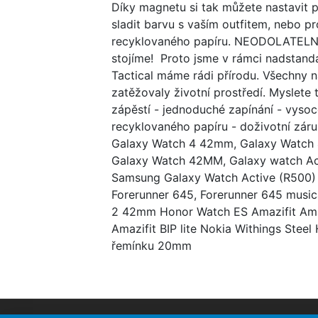
Díky magnetu si tak můžete nastavit p
sladit barvu s vaším outfitem, nebo pr
recyklovaného papíru. NEODOLATELNĚ 
stojíme! Proto jsme v rámci nadstan
Tactical máme rádi přírodu. Všechny 
zatěžovaly životní prostředí. Myslete
zápěstí - jednoduché zapínání - vysoc
recyklovaného papíru - doživotní zá
Galaxy Watch 4 42mm, Galaxy Watch 
Galaxy Watch 42MM, Galaxy watch A
Samsung Galaxy Watch Active (R500) 
Forerunner 645, Forerunner 645 musi
2 42mm Honor Watch ES Amazifit Amaz
Amazifit BIP lite Nokia Withings Stee
řemínku 20mm