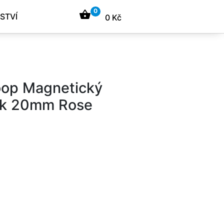
0
shopping_basket
STVÍ
0 Kč
oop Magnetický
ek 20mm Rose