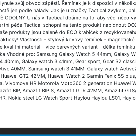
lynule svůj obvod zápěstí. Řemínek je k dispozici v několi
ostě jen podle nálady. Jak je u značky Tactical zvykem, ba
ODOLNÝ U nás v Tactical dbáme na to, aby věci něco vydr
dartní péče Tactical schopni na tento produkt nabídnout
naše produkty jsou balené do ECO krabiček z recyklovanéh
 takticky! Vlastnosti - stylový kovový řemínek - magnetické
e kvalitní materiál - více barevných variant - délka řemínk
ruka Vhodné pro: Samsung Galaxy Watch 5 44mm, Galaxy W
4 40mm, Galaxy watch 3 41mm, Gear sport, Gear S2 clas
ctive 40MM, Samsung watch 3 41MM, Galaxy watch Active
Huawei GT2 42MM, Huawei Watch 2 Garmin Fenix 5S plus, F
ca, Vivomove HR Motorola Moto360 2 generation Huawei W
ifit BIP, Amazfit BIP S, Amazfit GTR 42MM, Amazifit GTS
l HR, Nokia steel LG Watch Sport Haylou Haylou LS01, Haylou