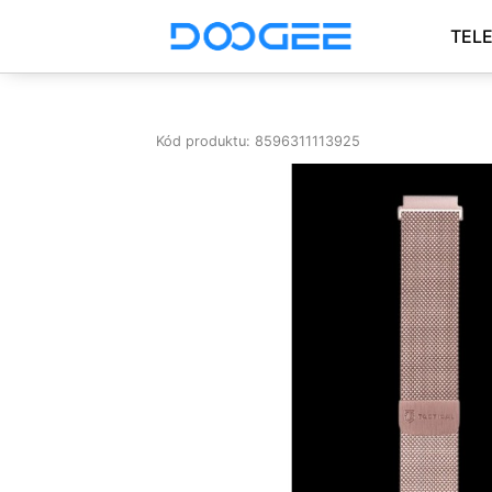
TEL
Kód produktu: 8596311113925