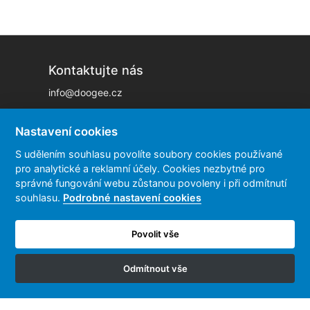
Kontaktujte nás
info@doogee.cz
Nastavení cookies
Dokumenty
S udělením souhlasu povolíte soubory cookies používané
Obchodní podmínky
pro analytické a reklamní účely. Cookies nezbytné pro
Reklamace a vrácení zboží
správné fungování webu zůstanou povoleny i při odmítnutí
souhlasu.
Podrobné nastavení cookies
Zpracování osobních údajů
Povolit vše
Informace
Odmítnout vše
Kontaktní informace
Možnosti dopravy a platby