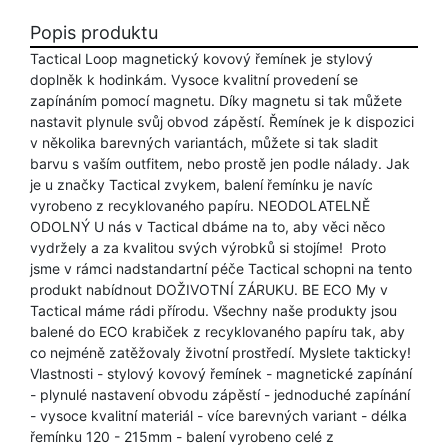
Popis produktu
Tactical Loop magnetický kovový řemínek je stylový
doplněk k hodinkám. Vysoce kvalitní provedení se
zapínáním pomocí magnetu. Díky magnetu si tak můžete
nastavit plynule svůj obvod zápěstí. Řemínek je k dispozici
v několika barevných variantách, můžete si tak sladit
barvu s vaším outfitem, nebo prostě jen podle nálady. Jak
je u značky Tactical zvykem, balení řemínku je navíc
vyrobeno z recyklovaného papíru. NEODOLATELNĚ
ODOLNÝ U nás v Tactical dbáme na to, aby věci něco
vydržely a za kvalitou svých výrobků si stojíme! Proto
jsme v rámci nadstandartní péče Tactical schopni na tento
produkt nabídnout DOŽIVOTNÍ ZÁRUKU. BE ECO My v
Tactical máme rádi přírodu. Všechny naše produkty jsou
balené do ECO krabiček z recyklovaného papíru tak, aby
co nejméně zatěžovaly životní prostředí. Myslete takticky!
Vlastnosti - stylový kovový řemínek - magnetické zapínání
- plynulé nastavení obvodu zápěstí - jednoduché zapínání
- vysoce kvalitní materiál - více barevných variant - délka
řemínku 120 - 215mm - balení vyrobeno celé z